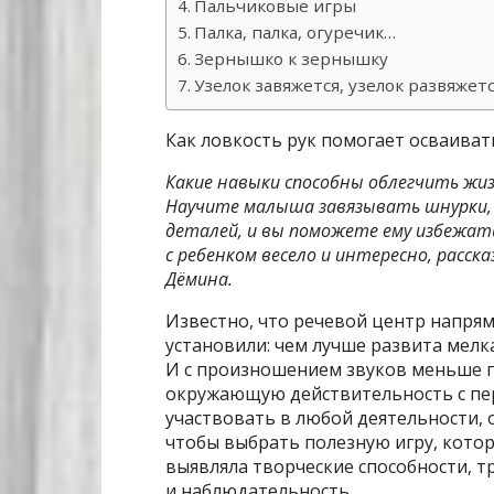
Пальчиковые игры
Палка, палка, огуречик…
Зернышко к зернышку
Узелок завяжется, узелок развяжет
Как ловкость рук помогает осваива
Какие навыки способны облегчить жиз
Научите малыша завязывать шнурки, л
деталей, и вы поможете ему избежат
с ребенком весело и интересно, расс
Дёмина.
Известно, что речевой центр напрям
установили: чем лучше развита мелк
И с произношением звуков меньше п
окружающую действительность с пер
участвовать в любой деятельности, о
чтобы выбрать полезную игру, котор
выявляла творческие способности, 
и наблюдательность.