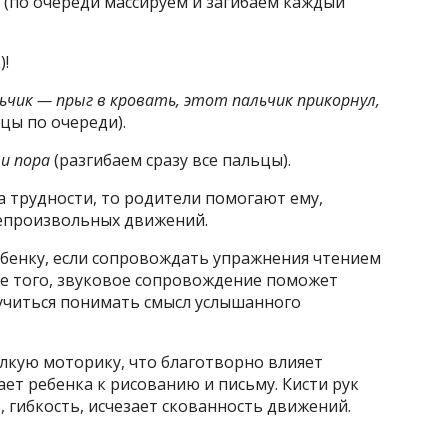
(по очереди массируем и загибаем каждый
)!
чик — прыг в кровать, этот пальчик прикорнул,
ьцы по очереди).
ти пора
(разгибаем сразу все пальцы).
 трудности, то родители помогают ему,
непроизвольных движений.
ребенку, если сопровождать упражнения чтением
ме того, звуковое сопровождение поможет
аучиться понимать смысл услышанного
кую моторику, что благотворно влияет
ает ребенка к рисованию и письму. Кисти рук
гибкость, исчезает скованность движений.