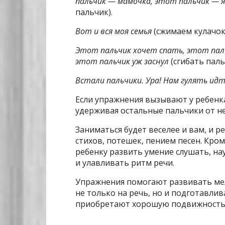
пальчик — мамочка, этот пальчик
—
я
пальчик).
Вот и вся моя семья
(сжимаем кулачок
Этот пальчик хочет спать, этот паль
этот пальчик уж заснул
(сгибать пал
Встали пальчики. Ура! Нам гулять ид
Если упражнения вызывают у ребенка
удерживая остальные пальчики от 
Заниматься будет веселее и вам, и 
стихов, потешек, пением песен. Кро
ребенку развить умение слушать, н
и улавливать ритм речи.
Упражнения помогают развивать мел
не только на речь, но и подготавлив
приобретают хорошую подвижность, 