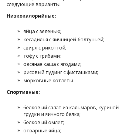
следующие варианты.
Низкокалорийные:
яйца с зеленью;
кесадилья с яичницей-болтуньей;
свирл с рикоттой;
тофу с грибами;
овсяная каша с ягодами;
рисовый пудинг с фисташками;
морковные котлеты.
Спортивные:
белковый салат из кальмаров, куриной
грудки и яичного белка;
белковый омлет;
отварные яйца;