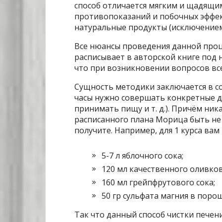
способ отличается мягким и щадящим
противопоказаний и побочных эффе
натуральные продукты (исключением 
Все нюансы проведения данной проц
расписывает в авторской книге под
что при возникновении вопросов все
Сущность методики заключается в с
часы нужно совершать конкретные де
принимать пищу и т. д.). Причём ни
расписанного плана Морица быть не
получите. Например, для 1 курса вам
5-7 л яблочного сока;
120 мл качественного оливко
160 мл грейпфрутового сока;
50 гр сульфата магния в порош
Так что данный способ чистки печен