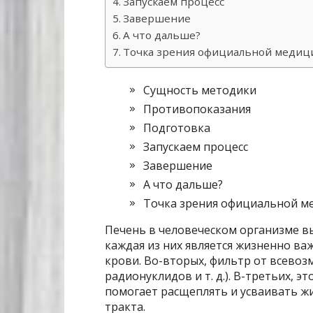
Запускаем процесс
Завершение
А что дальше?
Точка зрения официальной меди
Сущность методики
Противопоказания
Подготовка
Запускаем процесс
Завершение
А что дальше?
Точка зрения официальной 
Печень в человеческом организме в
каждая из них является жизненно важ
крови. Во-вторых, фильтр от всевоз
радионуклидов и т. д.). В-третьих, э
помогает расщеплять и усваивать 
тракта.