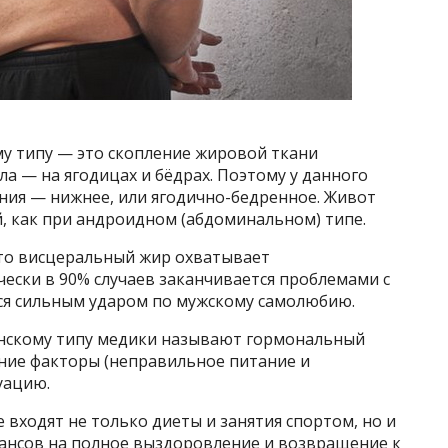
му типу — это скопление жировой ткани
а — на ягодицах и бёдрах. Поэтому у данного
ния — нижнее, или ягодично-бедренное. Живот
й, как при андроидном (абдоминальном) типе.
что висцеральный жир охватывает
ески в 90% случаев заканчивается проблемами с
тся сильным ударом по мужскому самолюбию.
нскому типу медики называют гормональный
шние факторы (неправильное питание и
уацию.
е входят не только диеты и занятия спортом, но и
ансов на полное выздоровление и возвращение к