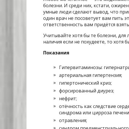
болезни. И среди них, кстати, ожире
умные люди сделают вывод, что прим
один врач не посоветует вам пить э
ответственность вам придётся взять 
Учитывайте хотя бы те болезни, для 
наличия если не похудеете, то хотя 
Показания
Гипервитаминозы: гипернатри
артериальная гипертензия;
гипертонический криз;
форсированный диурез;
нефрит;
отёчность как следствие сер
синдрома или цирроза печени
отравления;
синдром предменструального