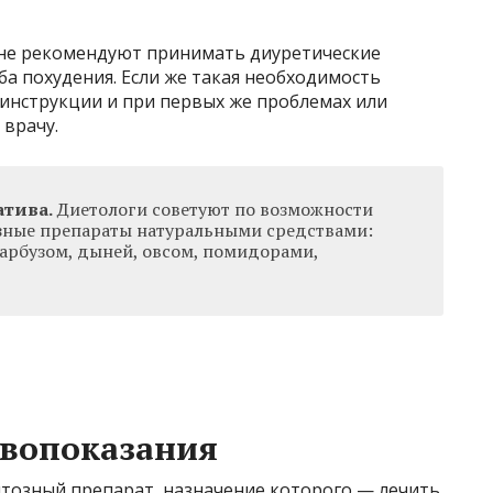
 не рекомендуют принимать диуретические
ба похудения. Если же такая необходимость
 инструкции и при первых же проблемах или
 врачу.
атива.
Диетологи советуют по возможности
зные препараты натуральными средствами:
 арбузом, дыней, овсом, помидорами,
ивопоказания
тозный препарат, назначение которого — лечить