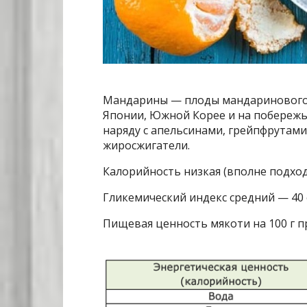
Мандарины — плоды мандаринового 
Японии, Южной Корее и на побережь
наряду с апельсинами, грейпфрутам
жиросжигатели.
Калорийность низкая (вполне подход
Гликемический индекс средний — 40 
Пищевая ценность мякоти на 100 г п