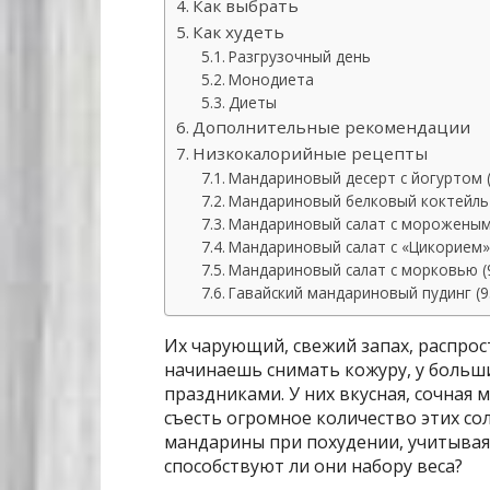
Как выбрать
Как худеть
Разгрузочный день
Монодиета
Диеты
Дополнительные рекомендации
Низкокалорийные рецепты
Мандариновый десерт с йогуртом (
Мандариновый белковый коктейль 
Мандариновый салат с мороженым 
Мандариновый салат с «Цикорием» 
Мандариновый салат с морковью (9
Гавайский мандариновый пудинг (9
Их чарующий, свежий запах, распрос
начинаешь снимать кожуру, у больш
праздниками. У них вкусная, сочная
съесть огромное количество этих со
мандарины при похудении, учитывая,
способствуют ли они набору веса?