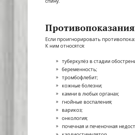
спину.
Противопоказания
Если проигнорировать противопоказ
К ним относятся:
туберкулёз в стадии обострен
беременность;
тромбофлебит;
кожные болезни;
камни в любых органах;
гнойные воспаления;
варикоз;
онкология;
почечная и печеночная недос
кардиостимулятор.