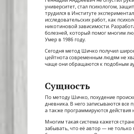
Геннадий Андреевич не опустил руки
университет, стал психологом, защит
трудился в Институте эксперимента
исследовательских работ, как психол
никотиновой зависимости. Разработа
болезней, который помог многим лю
Умер в 1986 году.
Сегодня метод Шичко получил широк
цейтнота современным людям не хва
чаще они обращаются к подобным а
Сущность
По методу Шичко, похудение происх
дневника. В него записываются все 
а также программируются действия н
Многим такая система кажется странн
забывать, что её автор — не только 