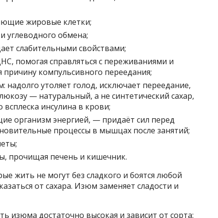
яющие жировые клетки;
и углеводного обмена;
ает слабительными свойствами;
НС, помогая справляться с переживаниями и
я причину компульсивного переедания;
: надолго утоляет голод, исключает переедание,
глюкозу — натуральный, а не синтетический сахар,
 всплеска инсулина в крови;
ие организм энергией, — придаёт сил перед
ановительные процессы в мышцах после занятий;
иеты;
ы, прочищая печень и кишечник.
ые жить не могут без сладкого и боятся любой
казаться от сахара. Изюм заменяет сладости и
сть изюма достаточно высокая и зависит от сорта: