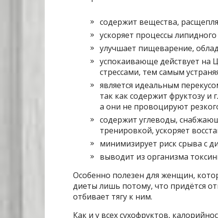
содержит вещества, расщепл
ускоряет процессы липидного 
улучшает пищеварение, облад
успокаивающе действует на Ц
стрессами, тем самым устраня
является идеальным перекусом
так как содержит фруктозу и 
а они не провоцируют резкого
содержит углеводы, снабжающ
тренировкой, ускоряет восст
минимизирует риск срыва с д
выводит из организма токсин
Особенно полезен для женщин, котор
диеты лишь потому, что придётся от
отбивает тягу к ним.
Как и у всех сухофруктов, калорийно