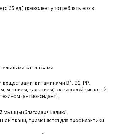
го 35 ед.) позволяет употреблять его в
тельными качествами:
 веществами: витаминами В1, В2, РР,
м, магнием, кальцием), олеиновой кислотой,
техином (антиоксидант);
й мышцы (благодаря калию);
тной ткани, применяется для профилактики