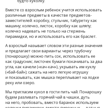
будто куколку.
Вместе со взрослым ребенок учится использовать
различные предметы в качестве предметов-
заместителей: коробку, стульчик, табуретку как
машину; колечко, листок, коробку как шляпу;
колечко надевать не только на стержень
пирамидки, но и использовать его как браслет.
А взрослый называет словом эти разные значения
и предлагает свои варианты: через трубочку
(понарошку) можно пить сок, использовать ее
как градусник; листочек бумаги покачивать за два
угла, как качели («кач-кач»), укрывать им куклу
(«бай-бай»); сажать на него легкую игрушку
и показывать, как мышка переплывает на лодке
реку или озеро.
Мы пригласим кукол в гости пить чай. Понарошку
будем разливать горячий чай в чашки, дуть
на него, пробовать, вместо баранок используем
колечки пирамидки, вместо пирожных — ватные