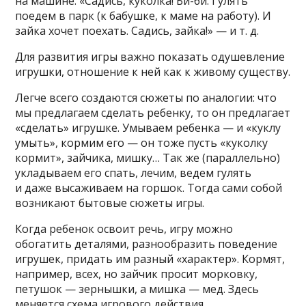
на машине. «Садись, куколка! Би-би. Гулять
поедем в парк (к бабушке, к маме на работу). И
зайка хочет поехать. Садись, зайка!» — и т. д.
Для развития игры важно показать одушевление
игрушки, отношение к ней как к живому существу.
Легче всего создаются сюжеты по аналогии: что
мы предлагаем сделать ребенку, то он предлагает
«сделать» игрушке. Умываем ребенка — и «куклу
умыть», кормим его — он тоже пусть «куколку
кормит», зайчика, мишку… Так же (параллельно)
укладываем его спать, лечим, ведем гулять
и даже высаживаем на горшок. Тогда сами собой
возникают бытовые сюжеты игры.
Когда ребенок освоит речь, игру можно
обогатить деталями, разнообразить поведение
игрушек, придать им разный «характер». Кормят,
например, всех, но зайчик просит морковку,
петушок — зернышки, а мишка — мед. Здесь
меняется схема игрового действия.