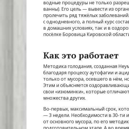
водные процедуры не только разреш
ванны). Его цель — вывести из орга
пролечить ряд тяжёлых заболеваний.
с однодневного, а полный курс соста
в домашних условиях, так и в оздор
посёлке Боровица Кировской област
Как это работает
Методика голодания, созданная Неу
благодаря процессу аутофагии и аци
только от мусора, осевшего в нём, н
Этим и объясняется оздоравливающий
свои «изюминки», которые отличают
множества других.
Во-первых, максимальный срок, кот
— 3 недели. Необходимости в 30-ти 
от основного мусора, по его методи
подготовительном этапе. А во врем