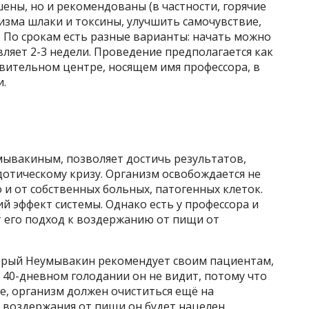
ены, но и рекомендованы (в частности, горячие
низма шлаки и токсины, улучшить самочувствие,
 По срокам есть разные варианты: начать можно
вляет 2-3 недели. Проведение предполагается как
овительном центре, носящем имя профессора, в
и.
мывакиным, позволяет достичь результатов,
дотическому кризу. Организм освобождается не
о и от собственных больных, патогенных клеток.
 эффект системы. Однако есть у профессора и
 его подход к воздержанию от пищи от
орый Неумывакин рекомендует своим пациентам,
и 40-дневном голодании он не видит, потому что
ке, организм должен очиститься ещё на
я воздержания от пищи он будет нацелен