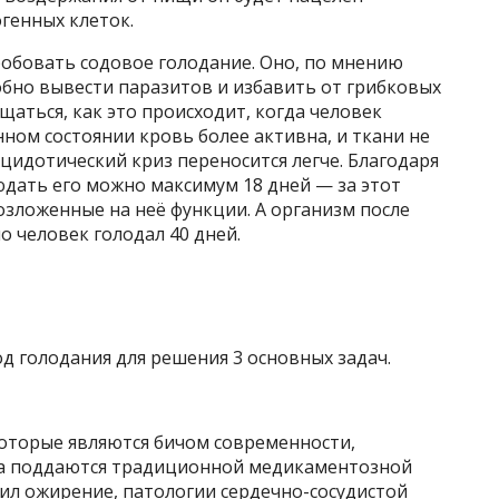
генных клеток.
робовать содовое голодание. Оно, по мнению
обно вывести паразитов и избавить от грибковых
щаться, как это происходит, когда человек
нном состоянии кровь более активна, и ткани не
Ацидотический криз переносится легче. Благодаря
юдать его можно максимум 18 дней — за этот
озложенные на неё функции. А организм после
но человек голодал 40 дней.
од голодания для решения 3 основных задач.
которые являются бичом современности,
да поддаются традиционной медикаментозной
ил ожирение, патологии сердечно-сосудистой