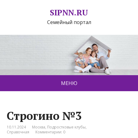
SIPNN.RU
Семейный портал
МЕНЮ
Строгино №3
10.11.2024
Москва
,
Подростковые клубы
,
Справочная
Комментарии: 0