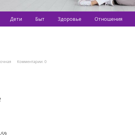
Дети
Быт
Здоровье
Отношения
вочная
Комментарии: 0
2
‒59