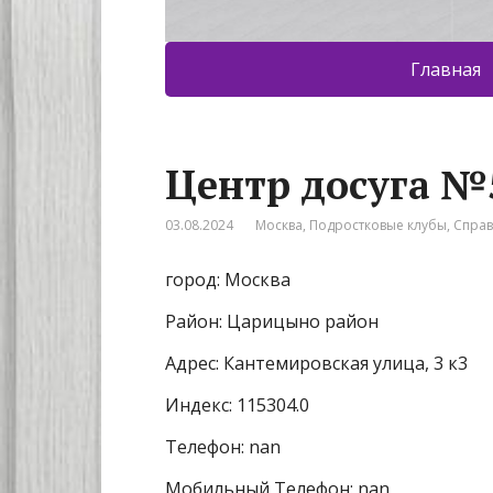
Главная
Центр досуга №
03.08.2024
Москва
,
Подростковые клубы
,
Спра
город: Москва
Район: Царицыно район
Адрес: Кантемировская улица, 3 к3
Индекс: 115304.0
Телефон: nan
Мобильный Телефон: nan