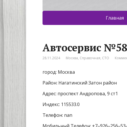
Главная
Автосервис №5
28.11.2024
Москва
,
Справочная
,
СТО
Коммен
город: Москва
Район: Нагатинский Затон район
Адрес: проспект Андропова, 9 ст1
Индекс: 115533.0
Телефон: nan
Мобильный Телефон: +7‒926‒256‒53