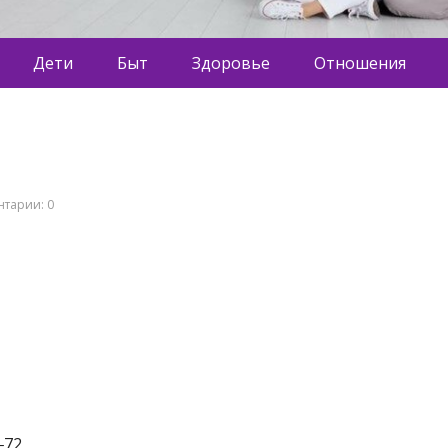
Дети
Быт
Здоровье
Отношения
8
тарии: 0
‒72