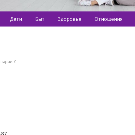
Дети
Быт
Здоровье
Отношения
тарии: 0
‒87