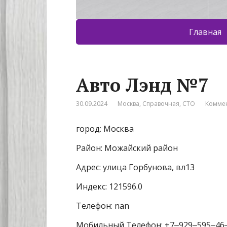
Главная
Авто Лэнд №7
30.09.2024
Москва
,
Справочная
,
СТО
Коммен
город: Москва
Район: Можайский район
Адрес: улица Горбунова, вл13
Индекс: 121596.0
Телефон: nan
Мобильный Телефон: +7‒929‒595‒46